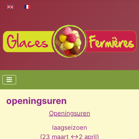
Select your language
openingsuren
Openingsuren
laagseizoen
(23 maart <->2 april)